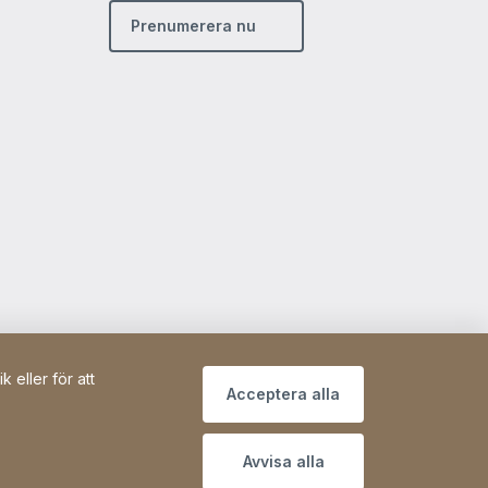
Prenumerera nu
 eller för att
Acceptera alla
Avvisa alla
Site Web
[Website information]
Sitemap