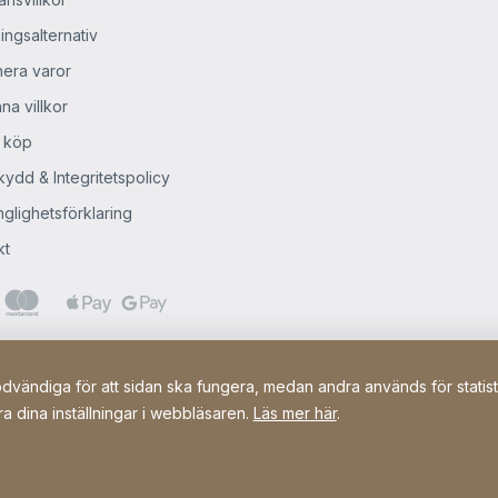
ingsalternativ
nera varor
na villkor
 köp
ydd & Integritetspolicy
nglighetsförklaring
kt
vändiga för att sidan ska fungera, medan andra används för statistik
a dina inställningar i webbläsaren.
Läs mer här
.