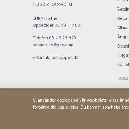
120 30 STOCKHOLM
Betaln
JURA Hotline
Retur
Öppettider 08:00 – 17:00
Allmän
Ångra
Telefon
08–46 26 420
service-se@jura.com
Datask
Tillgä
» Kontakt och öppettider
Konta
Vi använder cookies på vår webbplats. Vissa är nöd
förbättra din upplevelse. Du kan när som helst ändr
Copyright © 2026