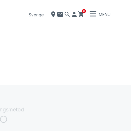
0
MENU
Sverige
ingsmetod