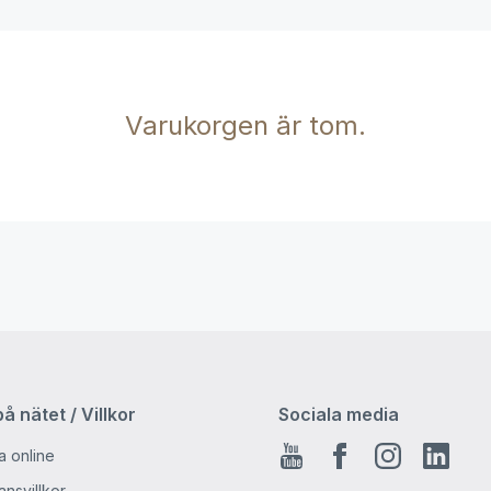
Varukorgen är tom.
å nätet / Villkor
Sociala media
a online
Youtube
Facebook
Instagra
Linke
nsvillkor