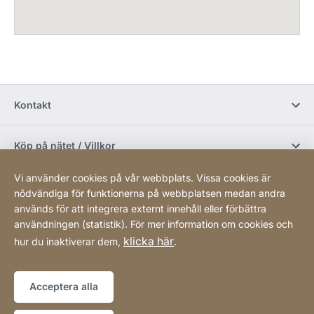
Kontakt
Köp på nätet / Villkor
Vi använder cookies på vår webbplats. Vissa cookies är
Sociala media
nödvändiga för funktionerna på webbplatsen medan andra
används för att integrera externt innehåll eller förbättra
användningen (statistik). För mer information om cookies och
Newsletter
klicka här
hur du inaktiverar dem,
.
Sitemap
Webbplats
[Website
Acceptera alla
information]