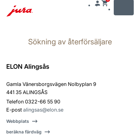
MENU
Växla
till
Sökning av återförsäljare
innehåll
Växla
till
sökning
ELON Alingsås
Gamla Vänersborgsvägen Nolbyplan 9
441 35 ALINGSÅS
Telefon 0322-66 55 90
E-post
alingsas@elon.se
Webbplats
beräkna färdväg