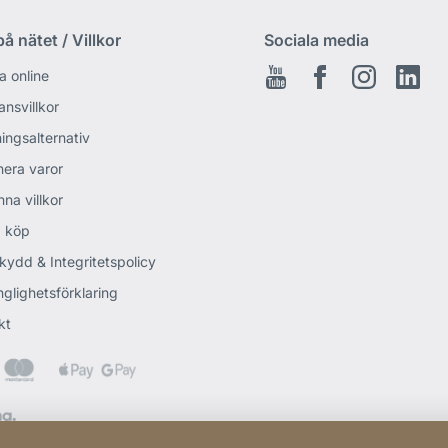
å nätet / Villkor
Sociala media
a online
Youtube
Facebook
Instagram
Link
ansvillkor
ingsalternativ
nera varor
na villkor
 köp
kydd & Integritetspolicy
nglighetsförklaring
kt