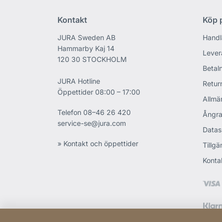
Kontakt
Köp p
JURA Sweden AB
Handl
Hammarby Kaj 14
Lever
120 30 STOCKHOLM
Betaln
JURA Hotline
Retur
Öppettider 08:00 – 17:00
Allmän
Telefon
08–46 26 420
Ångra
service-se@jura.com
Datas
» Kontakt och öppettider
Tillgä
Konta