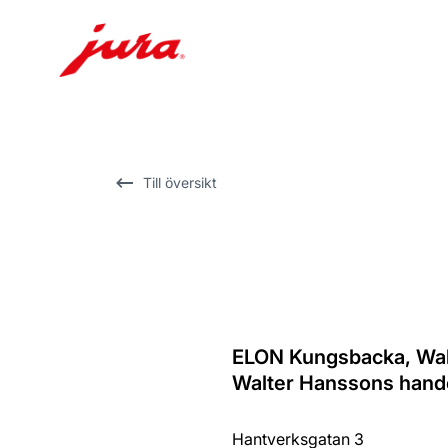
Växla
till
innehåll
Växla
Till översikt
till
sökning
ELON Kungsbacka, Wa
Tillbaka
Walter Hanssons hande
till
översikten
Hantverksgatan 3