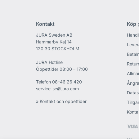
Kontakt
Köp p
JURA Sweden AB
Handl
Hammarby Kaj 14
Lever
120 30 STOCKHOLM
Betaln
JURA Hotline
Retur
Öppettider 08:00 – 17:00
Allmän
Telefon
08–46 26 420
Ångra
service-se@jura.com
Datas
» Kontakt och öppettider
Tillgä
Konta