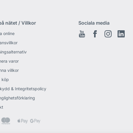
å nätet / Villkor
Sociala media
a online
Youtube
Facebook
Instagram
Link
ansvillkor
ingsalternativ
nera varor
na villkor
 köp
kydd & Integritetspolicy
nglighetsförklaring
kt