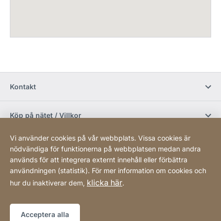
Kontakt
Köp på nätet / Villkor
Vi använder cookies på vår webbplats. Vissa cookies är
Sociala media
nödvändiga för funktionerna på webbplatsen medan andra
används för att integrera externt innehåll eller förbättra
användningen (statistik). För mer information om cookies och
Newsletter
klicka här
hur du inaktiverar dem,
.
Sitemap
Webbplats
[Website
Acceptera alla