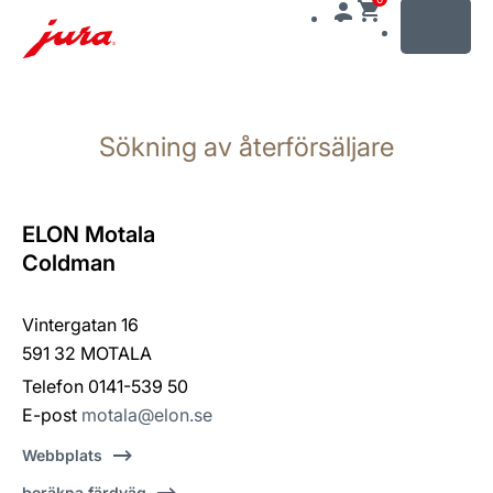
MENU
Växla
till
Sökning av återförsäljare
innehåll
Växla
till
sökning
ELON Motala
Coldman
Vintergatan 16
591 32 MOTALA
Telefon 0141-539 50
E-post
motala@elon.se
Webbplats
beräkna färdväg