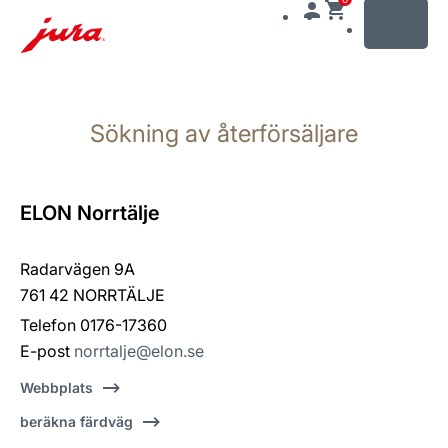
MENU
Växla
till
Sökning av återförsäljare
innehåll
Växla
till
sökning
ELON Norrtälje
Radarvägen 9A
761 42 NORRTÄLJE
Telefon 0176-17360
E-post
norrtalje@elon.se
Webbplats
beräkna färdväg