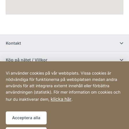
Kontakt
Köp på nätet / Villkor
Vi använder cookies på vår webbplats. Vissa cookies är
Sociala media
nödvändiga för funktionerna på webbplatsen medan andra
används för att integrera externt innehåll eller förbättra
användningen (statistik). För mer information om cookies och
Newsletter
klicka här
hur du inaktiverar dem,
.
Sitemap
Webbplats
[Website
Acceptera alla
information]