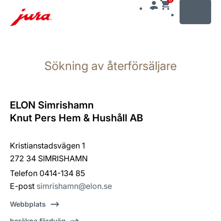
MENU
Växla
till
Sökning av återförsäljare
innehåll
Växla
till
sökning
ELON Simrishamn
Knut Pers Hem & Hushåll AB
Kristianstadsvägen 1
272 34 SIMRISHAMN
Telefon 0414-134 85
E-post
simrishamn@elon.se
Webbplats
beräkna färdväg