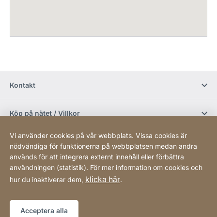
Kontakt
Köp på nätet / Villkor
Vi använder cookies på vår webbplats. Vissa cookies är
Sociala media
nödvändiga för funktionerna på webbplatsen medan andra
används för att integrera externt innehåll eller förbättra
användningen (statistik). För mer information om cookies och
Newsletter
klicka här
hur du inaktiverar dem,
.
Sitemap
Webbplats
[Website
Acceptera alla