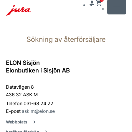
MENU
Växla
till
Sökning av återförsäljare
innehåll
Växla
till
sökning
ELON Sisjön
Elonbutiken i Sisjön AB
Datavägen 8
436 32 ASKIM
Telefon 031-68 24 22
E-post
askim@elon.se
Webbplats
beräkna färdväg