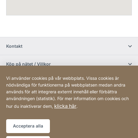
Kontakt
Köp på nätet / Villkor
Vi använder cookies på vår webbplats. Vissa cookies är
Sociala media
nödvändiga för funktionerna på webbplatsen medan andra
används för att integrera externt innehåll eller förbättra
användningen (statistik). För mer information om cookies och
Newsletter
klicka här
hur du inaktiverar dem,
.
Sitemap
Webbplats
[Website
Acceptera alla
information]