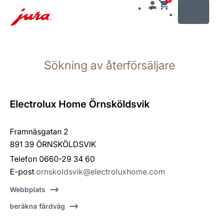
MENU
Växla
till
Sökning av återförsäljare
innehåll
Växla
till
sökning
Electrolux Home Örnsköldsvik
Framnäsgatan 2
891 39 ÖRNSKÖLDSVIK
Telefon 0660-29 34 60
E-post
ornskoldsvik@electroluxhome.com
Webbplats
beräkna färdväg