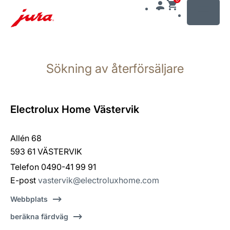
MENU
Växla
till
Sökning av återförsäljare
innehåll
Växla
till
sökning
Electrolux Home Västervik
Allén 68
593 61 VÄSTERVIK
Telefon 0490-41 99 91
E-post
vastervik@electroluxhome.com
Webbplats
beräkna färdväg