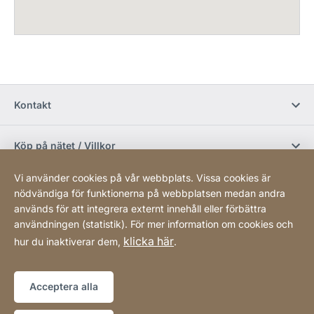
Kontakt
Köp på nätet / Villkor
Vi använder cookies på vår webbplats. Vissa cookies är
Sociala media
nödvändiga för funktionerna på webbplatsen medan andra
används för att integrera externt innehåll eller förbättra
användningen (statistik). För mer information om cookies och
Newsletter
klicka här
hur du inaktiverar dem,
.
Sitemap
Webbplats
[Website
Acceptera alla
information]