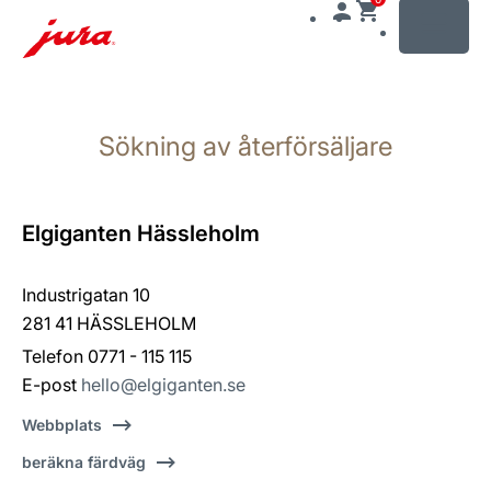
MENU
Växla
till
Sökning av återförsäljare
innehåll
Växla
till
sökning
Elgiganten Hässleholm
Industrigatan 10
281 41 HÄSSLEHOLM
Telefon 0771 - 115 115
E-post
hello@elgiganten.se
Webbplats
beräkna färdväg