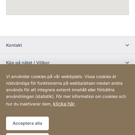
Kontakt
Köp på nätet / Villkor
Vi använder cookies på vår webbplats. Vissa cookies är
Sociala media
nödvändiga för funktionerna på webbplatsen medan andra
används för att integrera externt innehåll eller förbättra
användningen (statistik). För mer information om cookies och
Newsletter
klicka här
hur du inaktiverar dem,
.
Sitemap
Webbplats
[Website
Acceptera alla
information]