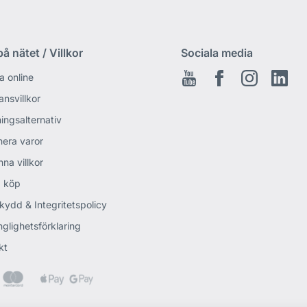
å nätet / Villkor
Sociala media
a online
Youtube
Facebook
Instagram
Link
ansvillkor
ingsalternativ
nera varor
na villkor
 köp
kydd & Integritetspolicy
nglighetsförklaring
kt