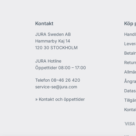
Kontakt
Köp p
JURA Sweden AB
Handl
Hammarby Kaj 14
Lever
120 30 STOCKHOLM
Betaln
JURA Hotline
Retur
Öppettider 08:00 – 17:00
Allmän
Telefon
08–46 26 420
Ångra
service-se@jura.com
Datas
» Kontakt och öppettider
Tillgä
Konta