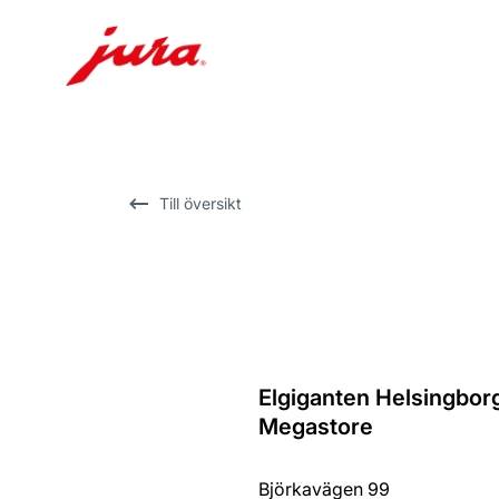
Växla
till
innehåll
Växla
Till översikt
till
sökning
Elgiganten Helsingbor
Tillbaka
Megastore
till
översikten
Björkavägen 99