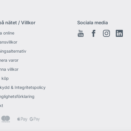
å nätet / Villkor
Sociala media
a online
Youtube
Facebook
Instagram
Link
ansvillkor
ingsalternativ
nera varor
na villkor
 köp
kydd & Integritetspolicy
nglighetsförklaring
kt