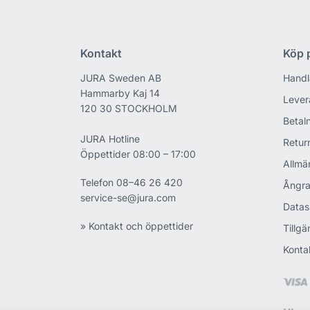
Kontakt
Köp p
JURA Sweden AB
Handl
Hammarby Kaj 14
Lever
120 30 STOCKHOLM
Betaln
JURA Hotline
Retur
Öppettider 08:00 – 17:00
Allmän
Telefon
08–46 26 420
Ångra
service-se@jura.com
Datas
» Kontakt och öppettider
Tillgä
Konta