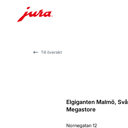
Växla
till
innehåll
Växla
Till översikt
till
sökning
Elgiganten Malmö, Svå
Tillbaka
Megastore
till
översikten
Nornegatan 12