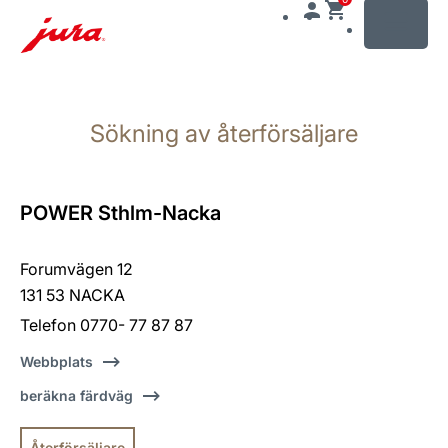
MENU
Växla
till
Sökning av återförsäljare
innehåll
Växla
till
sökning
POWER Sthlm-Nacka
Forumvägen 12
131 53 NACKA
Telefon 0770- 77 87 87
Webbplats
beräkna färdväg
Återförsäljare