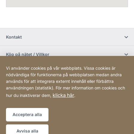
Kontakt
Köp på nätet / Villkor
Vi använder cookies på vår webbplats. Vissa cookies är
Sociala media
nödvändiga för funktionerna på webbplatsen medan andra
används för att integrera externt innehåll eller förbättra
användningen (statistik). För mer information om cookies och
Newsletter
klicka här
hur du inaktiverar dem,
.
Sitemap
Webbplats
[Website
Acceptera alla
information]
Copyright © 2026
Avvisa alla