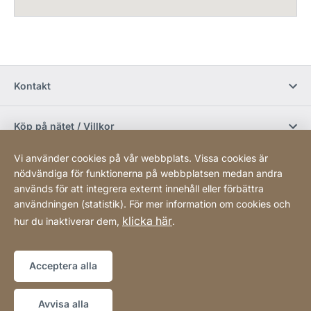
Kontakt
Köp på nätet / Villkor
Vi använder cookies på vår webbplats. Vissa cookies är
Sociala media
nödvändiga för funktionerna på webbplatsen medan andra
används för att integrera externt innehåll eller förbättra
användningen (statistik). För mer information om cookies och
Newsletter
klicka här
hur du inaktiverar dem,
.
Sitemap
Webbplats
[Website
Acceptera alla
information]
Copyright © 2026
Avvisa alla