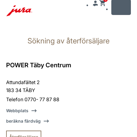
MENU
Växla
till
Sökning av återförsäljare
innehåll
Växla
till
sökning
POWER Täby Centrum
Attundafältet 2
183 34 TÄBY
Telefon 0770- 77 87 88
Webbplats
beräkna färdväg
Återförsäljare