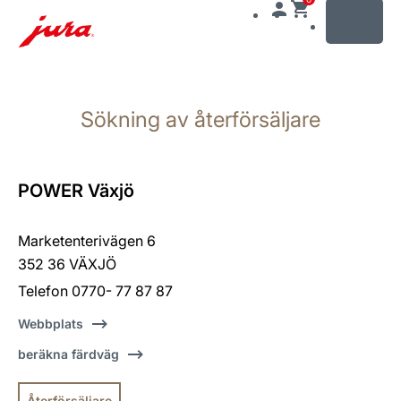
MENU
Växla
till
Sökning av återförsäljare
innehåll
Växla
till
sökning
POWER Växjö
Marketenterivägen 6
352 36 VÄXJÖ
Telefon 0770- 77 87 87
Webbplats
beräkna färdväg
Återförsäljare