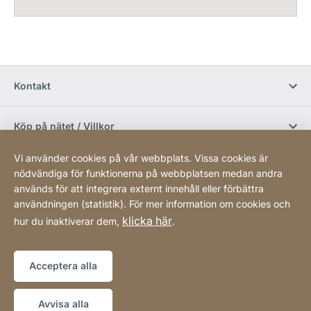
Kontakt
Köp på nätet / Villkor
Vi använder cookies på vår webbplats. Vissa cookies är
Sociala media
nödvändiga för funktionerna på webbplatsen medan andra
används för att integrera externt innehåll eller förbättra
användningen (statistik). För mer information om cookies och
Newsletter
klicka här
hur du inaktiverar dem,
.
Sitemap
Webbplats
[Website
Acceptera alla
information]
Copyright © 2026
Avvisa alla