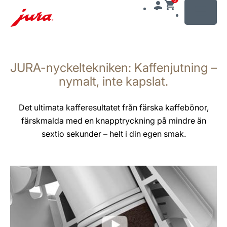
MENU
Växla
till
JURA-nyckeltekniken: Kaffenjutning –
innehåll
Växla
nymalt, inte kapslat.
till
sökning
Det ultimata kafferesultatet från färska kaffebönor,
färskmalda med en knapptryckning på mindre än
sextio sekunder – helt i din egen smak.