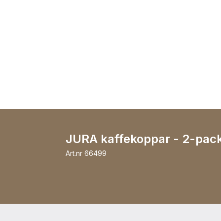
JURA kaffekoppar - 2-pac
Art.nr
66499