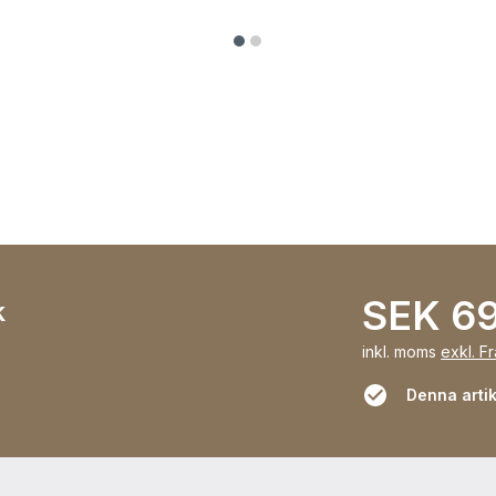
SEK 6
k
inkl. moms
exkl. F
Denna artike