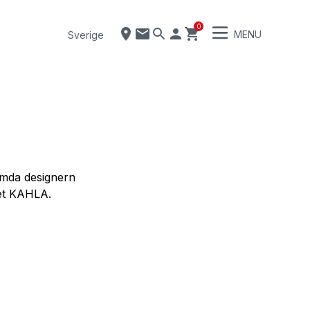
0
MENU
Sverige
ömda designern
get KAHLA.