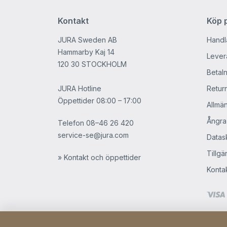
Kontakt
Köp p
JURA Sweden AB
Handl
Hammarby Kaj 14
Levera
120 30 STOCKHOLM
Betaln
JURA Hotline
Retur
Öppettider 08:00 – 17:00
Allmän
Ångra
Telefon
08–46 26 420
service-se@jura.com
Datask
Tillgä
» Kontakt och öppettider
Konta