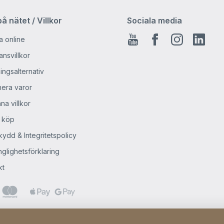
å nätet / Villkor
Sociala media
a online
Youtube
Facebook
Instagra
Linke
nsvillkor
ingsalternativ
nera varor
na villkor
 köp
ydd & Integritetspolicy
nglighetsförklaring
kt