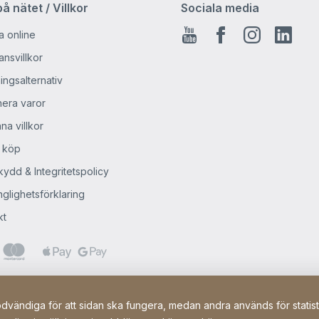
å nätet / Villkor
Sociala media
a online
Youtube
Facebook
Instagra
Linke
nsvillkor
ingsalternativ
nera varor
na villkor
 köp
ydd & Integritetspolicy
nglighetsförklaring
kt
vändiga för att sidan ska fungera, medan andra används för statistik