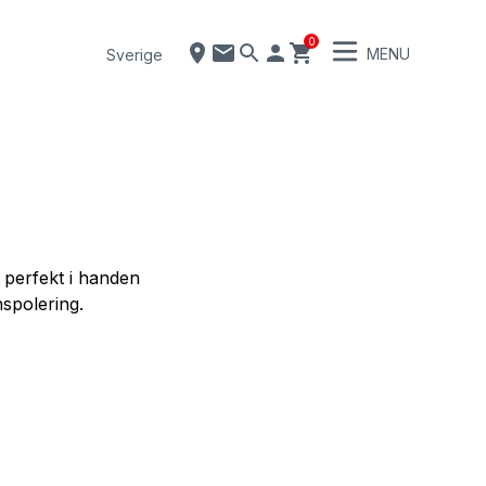
0
MENU
Sverige
 perfekt i handen
nspolering.