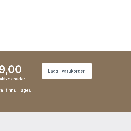
9,00
Lägg i varukorgen
raktkostnader
el finns i lager.