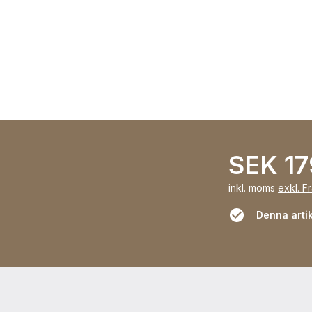
SEK 17
inkl. moms
exkl. F
Denna artik