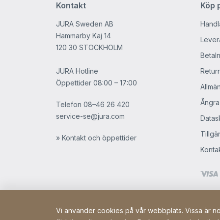
Kontakt
Köp p
JURA Sweden AB
Handl
Hammarby Kaj 14
Levera
120 30 STOCKHOLM
Betaln
JURA Hotline
Retur
Öppettider 08:00 – 17:00
Allmän
Ångra
Telefon
08–46 26 420
service-se@jura.com
Datask
Tillgä
» Kontakt och öppettider
Konta
Vi använder cookies på vår webbplats. Vissa är nöd