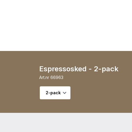
Espressosked - 2-pack
Art.nr
66963
Välj variant