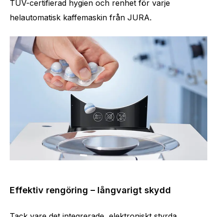
TÜV-certifierad hygien och renhet för varje
helautomatisk kaffemaskin från JURA.
Effektiv rengöring – långvarigt skydd
Tack vare det integrerade, elektroniskt styrda