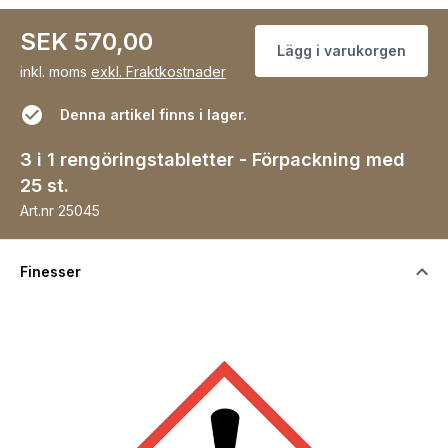
SEK 570,00
Lägg i varukorgen
inkl. moms
exkl. Fraktkostnader
Denna artikel finns i lager.
3 i 1 rengöringstabletter - Förpackning med
25 st.
Art.nr
25045
Finesser