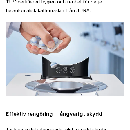
TÜV-certifierad hygien och renhet för varje
helautomatisk kaffemaskin från JURA.
Effektiv rengöring – långvarigt skydd
Tack vare det integrerade, elektroniskt styrda