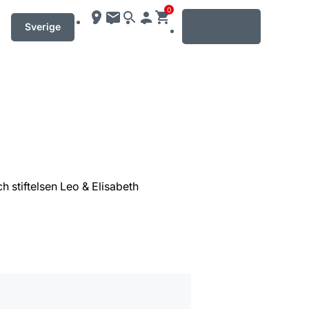
0
MENU
Sverige
 stiftelsen Leo & Elisabeth
mation