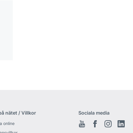
å nätet / Villkor
Sociala media
a online
Youtube
Facebook
Instagram
Link
ansvillkor