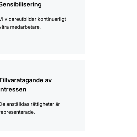
Sensibilisering
Vi vidareutbildar kontinuerligt
våra medarbetare.
mation
Tillvaratagande av
intressen
De anställdas rättigheter är
representerade.