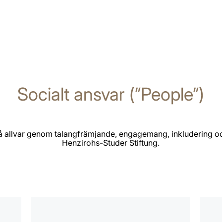
Socialt ansvar (”People”)
 på allvar genom talangfrämjande, engagemang, inkludering och
Henzirohs-Studer Stiftung.
mer
mer
information
infor