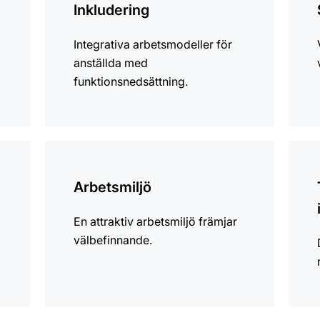
Inkludering
Integrativa arbetsmodeller för
anställda med
funktionsnedsättning.
mer
mer
information
infor
Arbetsmiljö
En attraktiv arbetsmiljö främjar
välbefinnande.