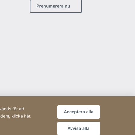
Prenumerera nu
änds för att
Acceptera alla
r dem,
klicka här
.
Avvisa alla
Webbplats
[Website
Sitemap