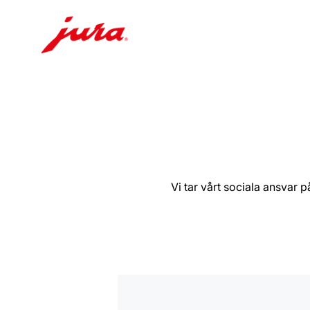
Växla
till
innehåll
Växla
till
sökning
Vi tar vårt sociala ansvar
mer
information