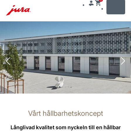
MENU
Växla
till
innehåll
Växla
till
sökning
Vårt hållbarhetskoncept
Långlivad kvalitet som nyckeln till en hållbar