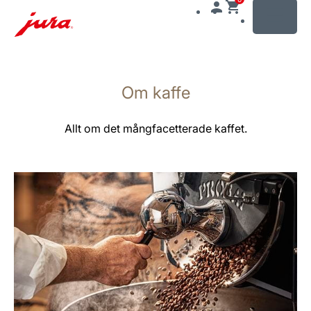
MENU
Växla
till
Om kaffe
innehåll
Växla
till
Allt om det mångfacetterade kaffet.
sökning
mer
information