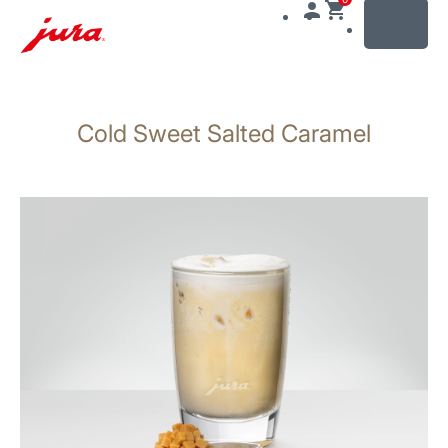
MENU
Växla
till
Cold Sweet Salted Caramel
innehåll
Växla
till
sökning