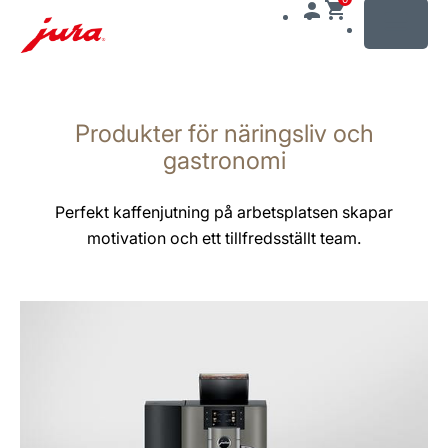
MENU
Växla
till
Produkter för näringsliv och
innehåll
Växla
gastronomi
till
sökning
Perfekt kaffenjutning på arbetsplatsen skapar
motivation och ett tillfredsställt team.
mer
information