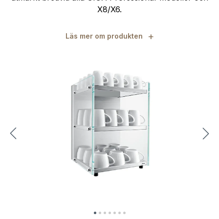
X8/X6.
+
Läs mer om produkten