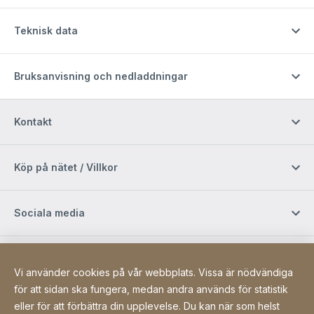
Teknisk data
Bruksanvisning och nedladdningar
Kontakt
Köp på nätet / Villkor
Sociala media
Newsletter
Vi använder cookies på vår webbplats. Vissa är nödvändiga
för att sidan ska fungera, medan andra används för statistik
eller för att förbättra din upplevelse. Du kan när som helst
Site Web
[Website information]
Sitemap