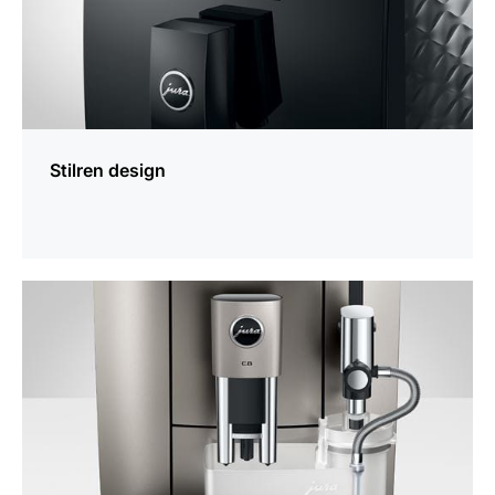
Stilren design
mer
information