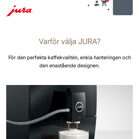
MENU
Växla
till
Varför välja JURA?
innehåll
Växla
till
För den perfekta kaffekvalitén, enkla hanteringen och
sökning
den enastående designen.
mer
information