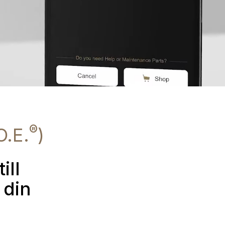
®
O.E.
)
ill
 din