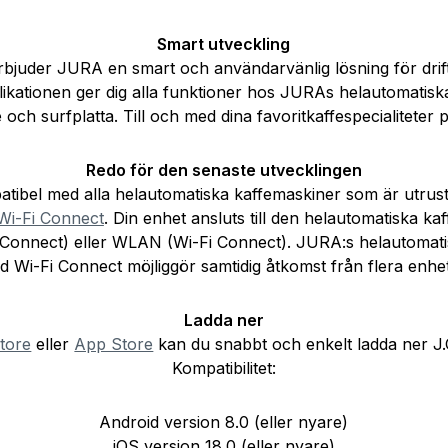
Smart utveckling
bjuder JURA en smart och användarvänlig lösning för dri
ikationen ger dig alla funktioner hos JURAs helautomatisk
och surfplatta. Till och med dina favoritkaffespecialiteter
Redo för den senaste utvecklingen
tibel med alla helautomatiska kaffemaskiner som är utru
Wi-Fi Connect
. Din enhet ansluts till den helautomatiska ka
 Connect) eller WLAN (Wi-Fi Connect). JURA:s helautomati
d Wi-Fi Connect möjliggör samtidig åtkomst från flera enhet
Ladda ner
tore
eller
App Store
kan du snabbt och enkelt ladda ner J.
Kompatibilitet:
Android version 8.0 (eller nyare)
iOS version 18.0 (eller nyare)