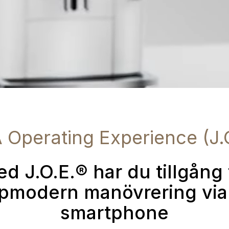
 Operating Experience (J.
d J.O.E.® har du tillgång t
pmodern manövrering via
smartphone