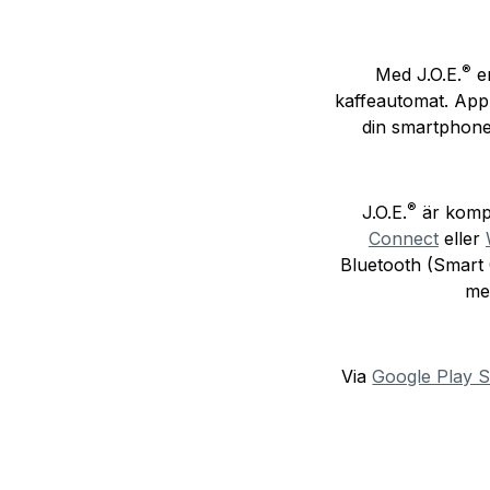
®
Med J.O.E.
er
kaffeautomat. Appl
din smartphone 
®
J.O.E.
är kompa
Connect
eller
Bluetooth (Smart
me
Via
Google Play S