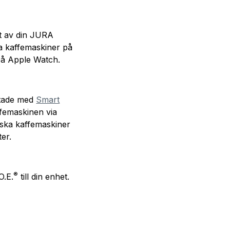
ft av din JURA
a kaffemaskiner på
 på Apple Watch.
stade med
Smart
ffemaskinen via
ska kaffemaskiner
er.
®
O.E.
till din enhet.