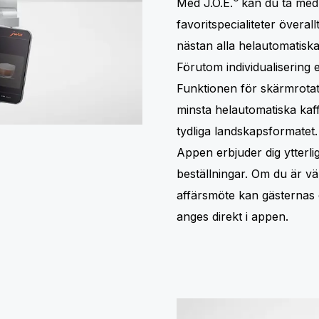
Med J.O.E.
kan du ta med 
favoritspecialiteter överall
nästan alla helautomatisk
Förutom individualisering e
Funktionen för skärmrotati
minsta helautomatiska kaf
tydliga landskapsformatet.
Appen erbjuder dig ytterlig
beställningar. Om du är vär
affärsmöte kan gästernas 
anges direkt i appen.