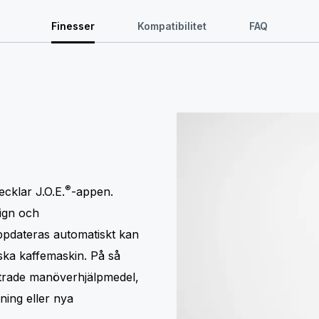
Finesser
Kompatibilitet
FAQ
®
ecklar J.O.E.
-appen.
sign och
ppdateras automatiskt kan
iska kaffemaskin. På så
ättrade manöverhjälpmedel,
ning eller nya