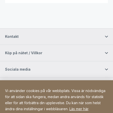
Kontakt
Köp på nätet / Villkor
Sociala media
Newsletter
Vi använder cookies på vår webbplats. Vissa är nödvändiga
för att sidan ska fungera, medan andra används för statistik
eller för att förbättra din upplevelse. Du kan när som helst
Site Web
[Website information]
Sitemap
ändra dina inställningar i webbläsaren.
Läs mer här
.