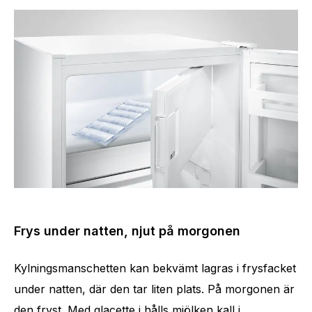
Frys under natten, njut på morgonen
Kylningsmanschetten kan bekvämt lagras i frysfacket
under natten, där den tar liten plats. På morgonen är
den fryst. Med glacette i hålls mjölken kall i