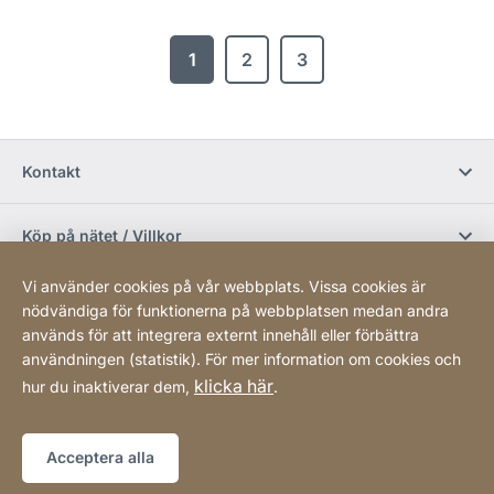
1
2
3
Kontakt
Köp på nätet / Villkor
Vi använder cookies på vår webbplats. Vissa cookies är
Sociala media
nödvändiga för funktionerna på webbplatsen medan andra
används för att integrera externt innehåll eller förbättra
användningen (statistik). För mer information om cookies och
Newsletter
klicka här
hur du inaktiverar dem,
.
Sitemap
Webbplats
[Website
Acceptera alla
information]