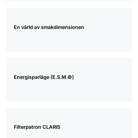
mer
information
En värld av smakdimensionen
mer
information
Energisparläge (E.S.M.©)
mer
information
Filterpatron CLARIS