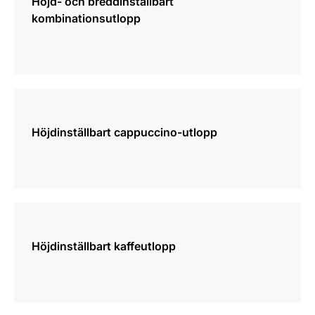
Höjd- och breddinställbart
kombinationsutlopp
mer
information
Höjdinställbart cappuccino-utlopp
mer
information
Höjdinställbart kaffeutlopp