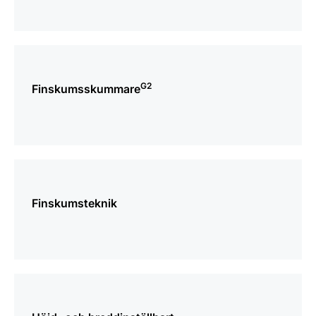
mer
information
G2
Finskumsskummare
mer
information
Finskumsteknik
mer
information