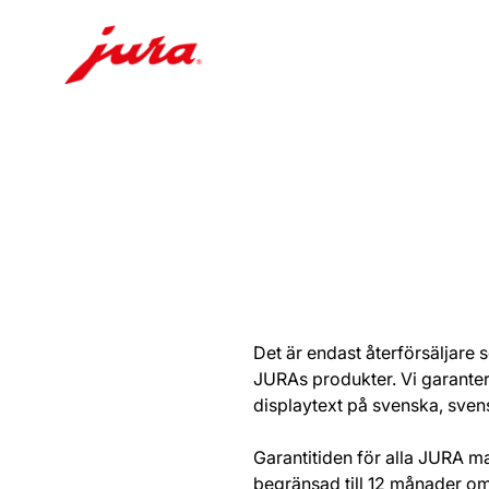
Växla
till
innehåll
Växla
till
sökning
Det är endast återförsäljare 
JURAs produkter. Vi garante
displaytext på svenska, svens
Garantitiden för alla JURA m
begränsad till 12 månader om