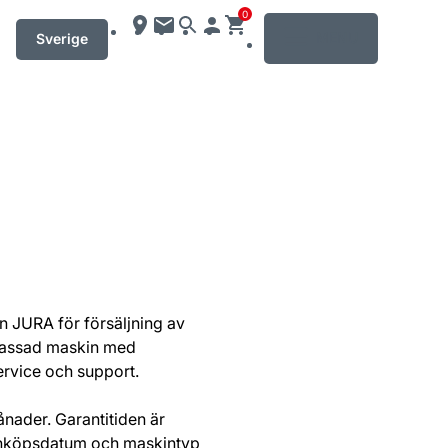
0
MENU
Sverige
ån JURA för försäljning av
npassad maskin med
service och support.
ånader. Garantitiden är
. Inköpsdatum och maskintyp