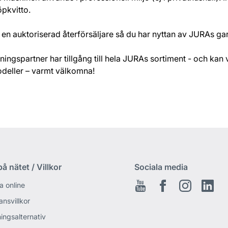
öpkvitto.
en auktoriserad återförsäljare så du har nyttan av JURAs gar
ningspartner har tillgång till hela JURAs sortiment - och kan
odeller – varmt välkomna!
å nätet / Villkor
Sociala media
a online
Youtube
Facebook
Instagram
Link
ansvillkor
ingsalternativ