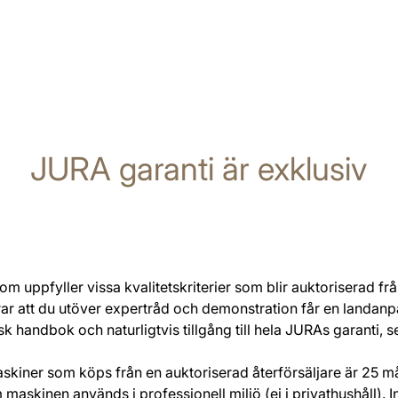
JURA garanti är exklusiv
som uppfyller vissa kvalitetskriterier som blir auktoriserad fr
rar att du utöver expertråd och demonstration får en landa
k handbok och naturligtvis tillgång till hela JURAs garanti, 
askiner som köps från en auktoriserad återförsäljare är 25 m
 maskinen används i professionell miljö (ej i privathushåll)